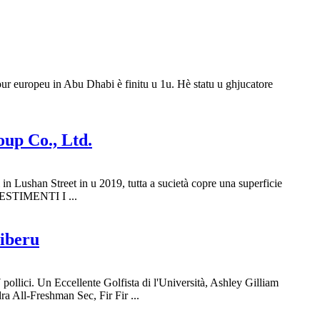
ur europeu in Abu Dhabi è finitu u 1u. Hè statu u ghjucatore
oup Co., Ltd.
n Lushan Street in u 2019, tutta a sucietà copre una superficie
INVESTIMENTI I ...
liberu
pollici. Un Eccellente Golfista di l'Università, Ashley Gilliam
 All-Freshman Sec, Fir Fir ...