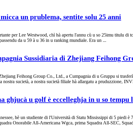
micca un prublema, sentite solu 25 anni
ante per Lee Westwood, chì hà apertu l'annu cù u so 25imu titulu di to
, passendu da u 59 à u 36 in u ranking mundiale. Era un ...
mpagnia Sussidiaria di Zhejiang Feihong Gr
Zhejiang Feihong Group Co., Ltd., a Cumpagnia di u Gruppu si trasferì i
 a nostra sucietà, a nostra sucietà filiale hà allargatu a pruduzzione, 
 ghjucà u golf è eccelleghja in u so tempu 
see, hè un studiente di l'Università di Statu Mississippi di 5 piedi è 7 
quadra Onorabile All-Americana Wgca, prima Squadra All-SEC, Squadra