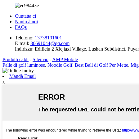
Cuntatta ci
Nantu à noi
FAQs
Telefono:
13738191601
E-mail:
86691044@qq.com
Indirizzu:
Edificiu 2 Xiejiaxi Village, Lushan Subdistrict, Fuyan
Prudutti caldi
-
Sitemap
-
AMP Mobile
Palle di golf luminose
,
Noodle Golf
,
Best Ball di Golf Per Mette
,
Migl
Mandà Email
x