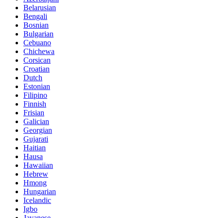
Belarusian
Bengali
Bosnian
Bulgarian
Cebuano
Chichewa
Corsican
Croatian
Dutch
Estonian
Filipino
Finnish
Frisian
Galician
Georgian
Gujarati
Haitian
Hausa
Hawaiian
Hebrew
Hmong
Hungarian
Icelandic
Igbo
Javanese