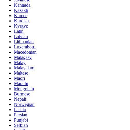
Kannada
Kazakh
Khmer
Kurdish
Kyrgyz
Latin
Latvian
Lithuanian
Luxembou..
Macedonian
Malagasy
Malay
Malayalam
Maltese
Maori
Marathi
Mongolian
Burmese
Nepali
Norwegian
Pashto
Persian
Punjabi
Serbian