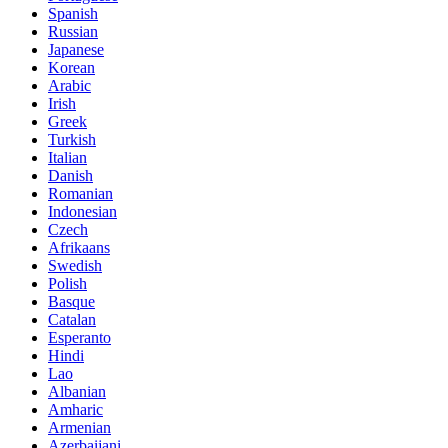
Spanish
Russian
Japanese
Korean
Arabic
Irish
Greek
Turkish
Italian
Danish
Romanian
Indonesian
Czech
Afrikaans
Swedish
Polish
Basque
Catalan
Esperanto
Hindi
Lao
Albanian
Amharic
Armenian
Azerbaijani