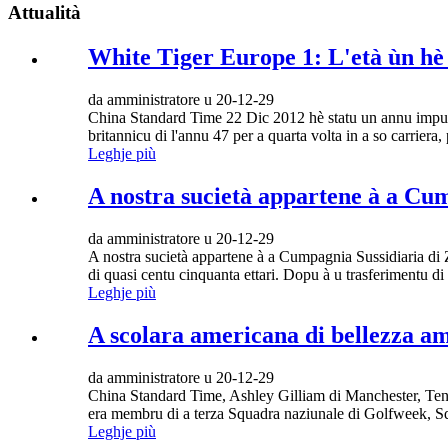
Attualità
White Tiger Europe 1: L'età ùn hè 
da amministratore u 20-12-29
China Standard Time 22 Dic 2012 hè statu un annu impurt
britannicu di l'annu 47 per a quarta volta in a so carriera
Leghje più
A nostra sucietà appartene à a Cu
da amministratore u 20-12-29
A nostra sucietà appartene à a Cumpagnia Sussidiaria di 
di quasi centu cinquanta ettari. Dopu à u trasferimentu di
Leghje più
A scolara americana di bellezza ama
da amministratore u 20-12-29
China Standard Time, Ashley Gilliam di Manchester, Tennes
era membru di a terza Squadra naziunale di Golfweek, S
Leghje più