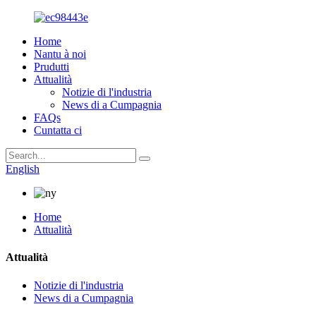
Home
Nantu à noi
Prudutti
Attualità
Notizie di l'industria
News di a Cumpagnia
FAQs
Cuntatta ci
English
Home
Attualità
Attualità
Notizie di l'industria
News di a Cumpagnia